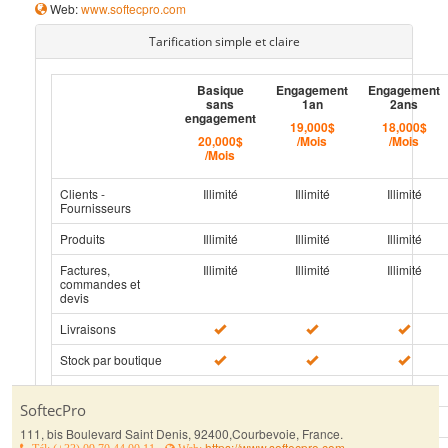
Web:
www.softecpro.com
Tarification simple et claire
Basique
Engagement
Engagement
sans
1an
2ans
engagement
19,000$
18,000$
20,000$
/Mois
/Mois
/Mois
Clients -
Illimité
Illimité
Illimité
Fournisseurs
Produits
Illimité
Illimité
Illimité
Factures,
Illimité
Illimité
Illimité
commandes et
devis
Livraisons
Stock par boutique
Approvisionnement
SoftecPro
Paiements
111, bis Boulevard Saint Denis
,
92400,Courbevoie
,
France
.
https://www.softecpro.com