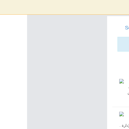
S
دارة .