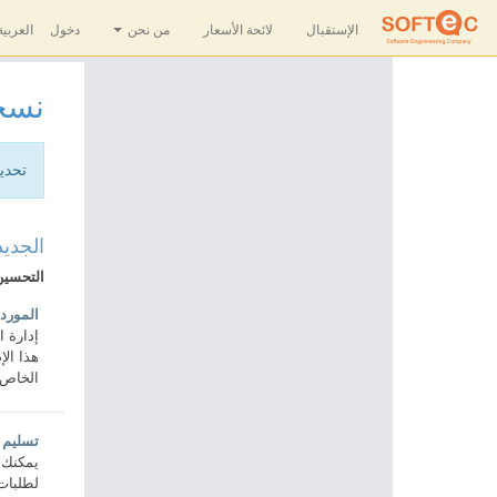
الإستقبال
لائحة الأسعار
من نحن
دخول
العربية
نسخة 0
تحديث للنسخة .0
الجديد
التحسين
المورد
إدارة 
هذا الإ
الخاص 
تسليم 
يمكنك ت
لطلبات 